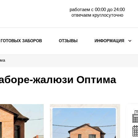
работаем с 00:00 до 24:00
отвечаем круглосуточно
 ГОТОВЫХ ЗАБОРОВ
ОТЗЫВЫ
ИНФОРМАЦИЯ
има
ВЫБОР ПО МАТЕРИАЛУ
Заборы с кирпичными столбами
заборе-жалюзи Оптима
Заборы из евроштакетника
горизонтального
Металлические заборы для дачи
Забор жалюзи с кирпичными столбами
Металлические заборы
Металлические ограждения