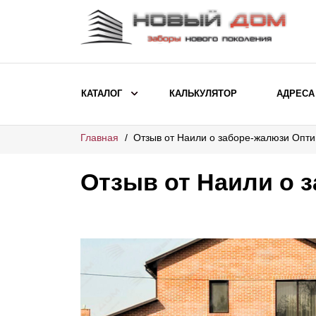
КАТАЛОГ
КАЛЬКУЛЯТОР
АДРЕСА
Главная
Отзыв от Наили о заборе-жалюзи Опт
ВЫБОР ПО МОДЕЛИ
Заборы Ранчо
Отзыв от Наили о 
Заборы Хай-тек
Заборы Классика
Заборы Жалюзи
ВЫБОР ПО НАЗНАЧЕНИЮ
Заборы и ограждения для детских
садов