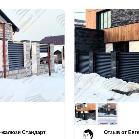
е-жалюзи Стандарт
Отзыв от Евг