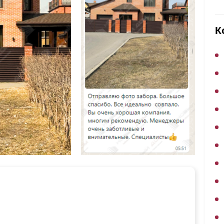
ВЫБОР ПО ХАРАКТЕРИСТИКАМ
Горизонтальные заборы
К
Высокие заборы
Красивые, дизайнерские заборы
ВЫБОР ПО СПОСОБУ МОНТАЖА
Заборы под ключ
Готовые заборы
Комплекты заборов-лего "сделай сам"
Быстровозводимые заборы