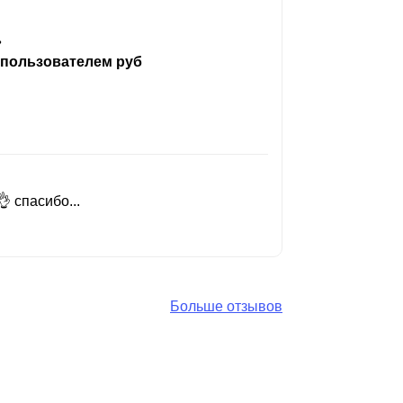
ь
 пользователем руб
 спасибо...
Добрый день
Читать вес
Больше отзывов