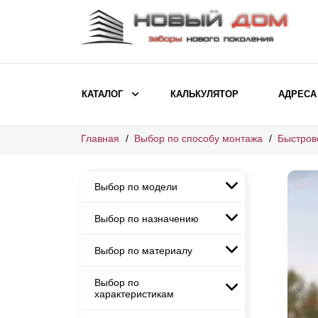
КАТАЛОГ
КАЛЬКУЛЯТОР
АДРЕСА
Главная
Выбор по способу монтажа
Быстров
ВЫБОР ПО МОДЕЛИ
Заборы Ранчо
Выбор по модели
Заборы Хай-тек
Заборы Классика
Выбор по назначению
Заборы Ранчо
Заборы Жалюзи
Заборы Хай-тек
Выбор по материалу
Заборы и ограждения для
Заборы Классика
детских садов
ВЫБОР ПО НАЗНАЧЕНИЮ
Заборы Жалюзи
Выбор по
Заборы с кирпичными столбами
Заборы для дачи
характеристикам
Заборы и ограждения для детских
Заборы из евроштакетника
Элитные заборы для коттеджей
садов