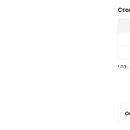
Сто
* ПЭ 
О