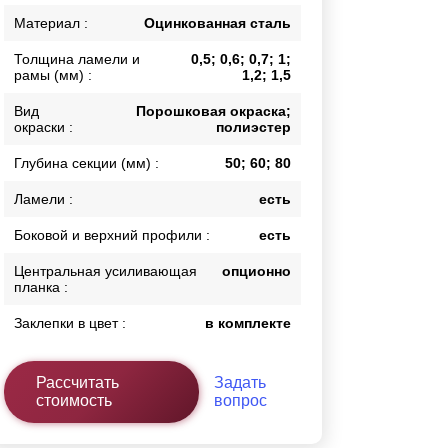
Калитки
Материал :
Оцинкованная сталь
Входные группы
Толщина ламели и
0,5; 0,6; 0,7; 1;
Ворота складные гармошка
рамы (мм) :
1,2; 1,5
Вид
Порошковая окраска;
окраски :
полиэстер
ВСЕ ДЛЯ ЗАБОРА
Глубина секции (мм) :
50; 60; 80
Панели для забора
Ламели :
есть
Боковой и верхний профили :
есть
Центральная усиливающая
опционно
планка :
Заклепки в цвет :
в комплекте
Рассчитать
Задать
стоимость
вопрос