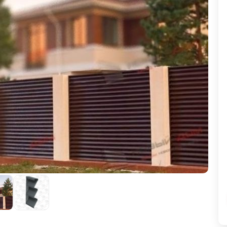
ВЫБОР ПО ХАРАКТЕРИСТИКАМ
Горизонтальные заборы
Высокие заборы
Красивые, дизайнерские заборы
ВЫБОР ПО СПОСОБУ МОНТАЖА
Заборы под ключ
Готовые заборы
Комплекты заборов-лего "сделай сам"
Быстровозводимые заборы