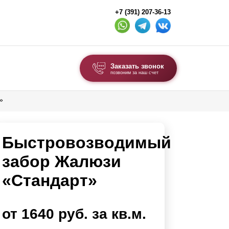
+7 (391) 207-36-13
Заказать звонок
позвоним за наш счет
»
ВЫБОР ПО ТИПУ
Модульные заборы и ограждения
Быстровозводимый
Комбинированные заборы
Секционные заборы
забор Жалюзи
«Стандарт»
ВОРОТА И КАЛИТКИ
Ворота откатные
от 1640 руб. за кв.м.
Ворота распашные
Каркасы ворот