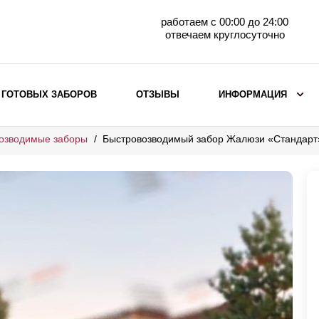
работаем с 00:00 до 24:00
отвечаем круглосуточно
 ГОТОВЫХ ЗАБОРОВ
ОТЗЫВЫ
ИНФОРМАЦИЯ
озводимые заборы
Быстровозводимый забор Жалюзи «Стандарт
ВЫБОР ПО МАТЕРИАЛУ
Заборы с кирпичными столбами
Заборы из евроштакетника
горизонтального
Металлические заборы для дачи
Забор жалюзи с кирпичными столбами
Металлические заборы
Металлические ограждения