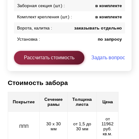
Заборная секция (шт.) :
в комплекте
Комплект крепления (шт.) :
в комплекте
Ворота, калитка :
заказывать отдельно
Установка :
по запросу
Рассчитать стоимость
Задать вопрос
Стоимость забора
Сечение
Толщина
Покрытие
Цена
рамы
листа
от
30 х 30
от 1,5 до
11962
ППП
мм
30 мм
руб.
кв.м.