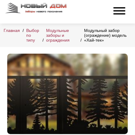
Главная
Выбор
Модульные
Модульный забор
по
заборы и
(ограждение) модель
типу
ограждения
«Хай-тек»