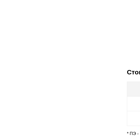
Сто
* ПЭ 