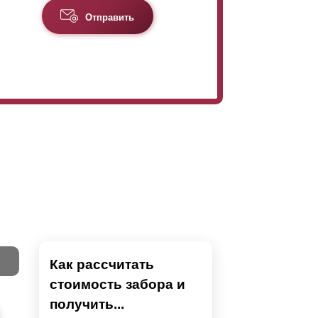
Отправить
Как рассчитать
стоимость забора и
Тест
получить...
Секци
Высок
Наши 
Выбра
Вы