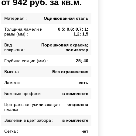
от 942 руб. за кв.м.
Калитки
Входные группы
Материал :
Оцинкованная сталь
Ворота складные гармошка
Толщина ламели и
0,5; 0,6; 0,7; 1;
рамы (мм) :
1,2; 1,5
ВСЕ ДЛЯ ЗАБОРА
Вид
Порошковая окраска;
покрытия :
полиэстер
Панели для забора
Глубина секции (мм) :
25; 40
Высота :
Без ограничения
Ламели :
есть
Боковые профили :
в комплекте
Центральная усиливающая
опционно
планка :
Заклепки в цвет забора :
в комплекте
Сетка :
нет