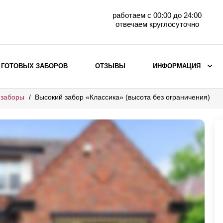
работаем с 00:00 до 24:00
отвечаем круглосуточно
 ГОТОВЫХ ЗАБОРОВ
ОТЗЫВЫ
ИНФОРМАЦИЯ
 заборы
Высокий забор «Классика» (высота без ограничения)
ВЫБОР ПО МАТЕРИАЛУ
Заборы с кирпичными столбами
Заборы из евроштакетника
горизонтального
Металлические заборы для дачи
Забор жалюзи с кирпичными столбами
Металлические заборы
Металлические ограждения