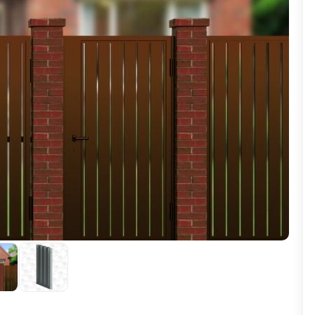
ВЫБОР ПО ХАРАКТЕРИСТИКАМ
Горизонтальные заборы
Высокие заборы
Красивые, дизайнерские заборы
ВЫБОР ПО СПОСОБУ МОНТАЖА
Заборы под ключ
Готовые заборы
Комплекты заборов-лего "сделай сам"
Быстровозводимые заборы