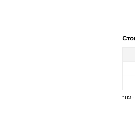
Сто
* ПЭ 