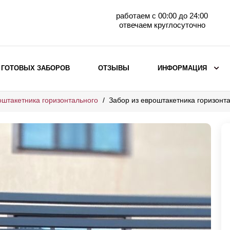
работаем с 00:00 до 24:00
отвечаем круглосуточно
 ГОТОВЫХ ЗАБОРОВ
ОТЗЫВЫ
ИНФОРМАЦИЯ
оштакетника горизонтального
Забор из евроштакетника горизонт
ВЫБОР ПО МАТЕРИАЛУ
Заборы с кирпичными столбами
Заборы из евроштакетника
горизонтального
Металлические заборы для дачи
Забор жалюзи с кирпичными столбами
Металлические заборы
Металлические ограждения