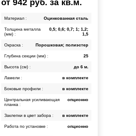
от 942 руб. за кв.м.
Калитки
Входные группы
Материал :
Оцинкованная сталь
Ворота складные гармошка
Толщина металла
0,5; 0,6; 0,7; 1; 1,2;
(мм) :
1,5
ВСЕ ДЛЯ ЗАБОРА
Окраска :
Порошковая; полиэстер
Панели для забора
Глубина секции (мм) :
25
Высота (см) :
до 6 м.
Ламели :
в комплекте
Боковые профили :
в комплекте
Центральная усиливающая
опционно
планка :
Заклепки в цвет забора :
в комплекте
Работа по установке :
опционно