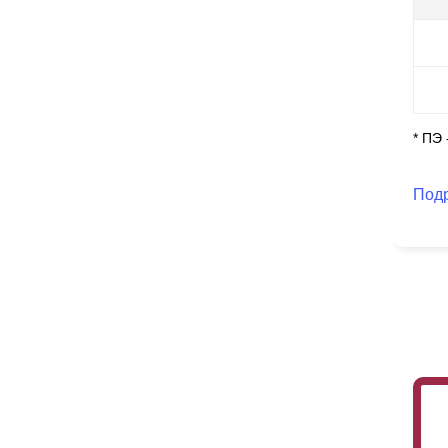
ск
Ст
по
ус
по
* ПЭ
Под