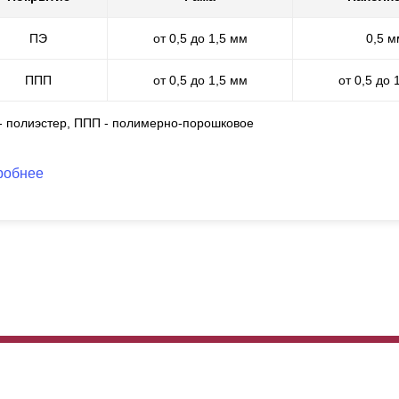
олы. Забор устойчив к воздействию ультрафиолета, влаги, механиче
ПЭ
от 0,5 до 1,5 мм
0,5 м
оит отметить, что порошковую окраску часто используют в автомоб
дходит для защиты деталей, поверженных большим нагрузкам. Люб
ППП
от 0,5 до 1,5 мм
от 0,5 до 
лугам заказчика. Толщина стали неважна, так как полимерно-поро
верхность, независимо от данной величины.
 - полиэстер, ППП - полимерно-порошковое
робнее