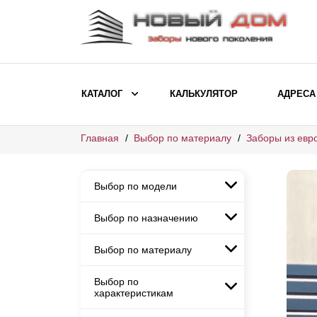
КАТАЛОГ
КАЛЬКУЛЯТОР
АДРЕСА
Главная
Выбор по материалу
Заборы из евр
ВЫБОР ПО МОДЕЛИ
Заборы Ранчо
Выбор по модели
Заборы Хай-тек
Заборы Классика
Выбор по назначению
Заборы Ранчо
Заборы Жалюзи
Заборы Хай-тек
Выбор по материалу
Заборы и ограждения для
Заборы Классика
детских садов
ВЫБОР ПО НАЗНАЧЕНИЮ
Заборы Жалюзи
Выбор по
Заборы с кирпичными столбами
Заборы для дачи
характеристикам
Заборы и ограждения для детских
Заборы из евроштакетника
Элитные заборы для коттеджей
садов