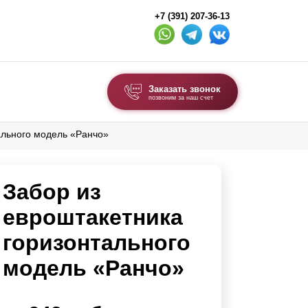
+7 (391) 207-36-13
Заказать звонок
позвоним за наш счет
ального модель «Ранчо»
ВЫБОР ПО ТИПУ
Модульные заборы и ограждения
Забор из
Комбинированные заборы
Секционные заборы
евроштакетника
горизонтального
ВОРОТА И КАЛИТКИ
модель «Ранчо»
Ворота откатные
Ворота распашные
Каркасы ворот