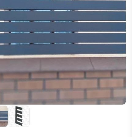
ВЫБОР ПО ХАРАКТЕРИСТИКАМ
Горизонтальные заборы
Высокие заборы
Красивые, дизайнерские заборы
ВЫБОР ПО СПОСОБУ МОНТАЖА
Заборы под ключ
Готовые заборы
Комплекты заборов-лего "сделай сам"
Быстровозводимые заборы