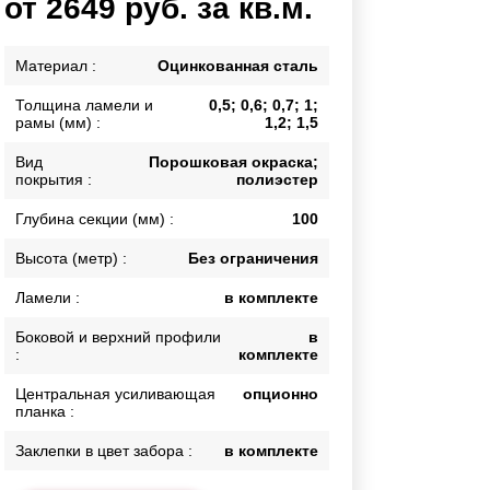
от 2649 руб. за кв.м.
Калитки
Входные группы
Материал :
Оцинкованная сталь
Ворота складные гармошка
Толщина ламели и
0,5; 0,6; 0,7; 1;
рамы (мм) :
1,2; 1,5
ВСЕ ДЛЯ ЗАБОРА
Вид
Порошковая окраска;
покрытия :
полиэстер
Панели для забора
Глубина секции (мм) :
100
Высота (метр) :
Без ограничения
Ламели :
в комплекте
Боковой и верхний профили
в
:
комплекте
Центральная усиливающая
опционно
планка :
Заклепки в цвет забора :
в комплекте