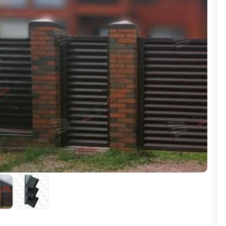
ВЫБОР ПО ХАРАКТЕРИСТИКАМ
Горизонтальные заборы
Высокие заборы
Красивые, дизайнерские заборы
ВЫБОР ПО СПОСОБУ МОНТАЖА
Заборы под ключ
Готовые заборы
Комплекты заборов-лего "сделай сам"
Быстровозводимые заборы