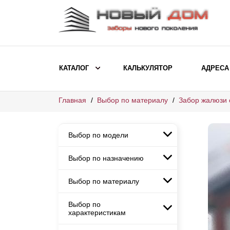
КАТАЛОГ
КАЛЬКУЛЯТОР
АДРЕСА
Главная
Выбор по материалу
Забор жалюзи 
ВЫБОР ПО МОДЕЛИ
Заборы Ранчо
Выбор по модели
Заборы Хай-тек
Заборы Классика
Выбор по назначению
Заборы Ранчо
Заборы Жалюзи
Заборы Хай-тек
Выбор по материалу
Заборы и ограждения для
Заборы Классика
детских садов
ВЫБОР ПО НАЗНАЧЕНИЮ
Заборы Жалюзи
Выбор по
Заборы с кирпичными столбами
Заборы для дачи
характеристикам
Заборы и ограждения для детских
Заборы из евроштакетника
Элитные заборы для коттеджей
садов