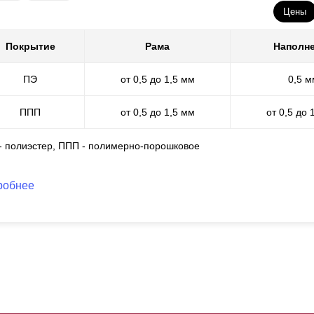
нструкция смотрится выигрышно и респектабельно, она очень наде
Цены
убина секции составляет 100 мм. Толщина стали от 0,5 до 1,5 мм.
тойчивости, можно приобрести планку-усилитель, она крепится с вн
Покрытие
Рама
Наполн
олбы
замеряются
и заказываются отдельно. Цвет столбов, как и са
ПЭ
от 0,5 до 1,5 мм
0,5 м
ППП
от 0,5 до 1,5 мм
от 0,5 до 
 - полиэстер, ППП - полимерно-порошковое
робнее