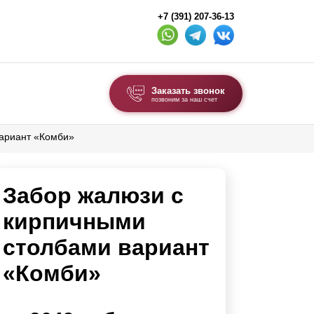
+7 (391) 207-36-13
Заказать звонок
позвоним за наш счет
вариант «Комби»
ВЫБОР ПО ТИПУ
Модульные заборы и ограждения
Забор жалюзи с
Комбинированные заборы
Секционные заборы
кирпичными
столбами вариант
ВОРОТА И КАЛИТКИ
«Комби»
Ворота откатные
Ворота распашные
Каркасы ворот