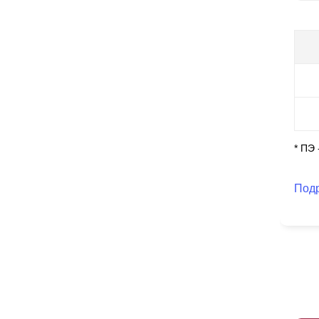
ко
Гл
ус
Ст
* ПЭ
Под