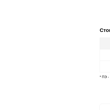
Сто
* ПЭ 